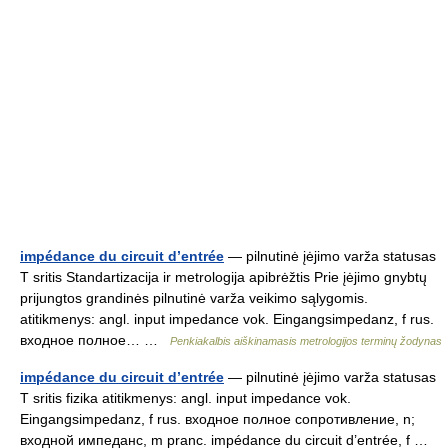
impédance du circuit d’entrée
— pilnutinė įėjimo varža statusas
T sritis Standartizacija ir metrologija apibrėžtis Prie įėjimo gnybtų
prijungtos grandinės pilnutinė varža veikimo sąlygomis.
atitikmenys: angl. input impedance vok. Eingangsimpedanz, f rus.
входное полное… …
Penkiakalbis aiškinamasis metrologijos terminų žodynas
impédance du circuit d’entrée
— pilnutinė įėjimo varža statusas
T sritis fizika atitikmenys: angl. input impedance vok.
Eingangsimpedanz, f rus. входное полное сопротивление, n;
входной импеданс, m pranc. impédance du circuit d’entrée, f …