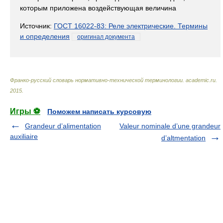
которым приложена воздействующая величина
Источник:
ГОСТ 16022-83: Реле электрические. Термины
и определения
оригинал документа
Франко-русский словарь нормативно-технической терминологии
.
academic.ru
.
2015
.
Игры ⚽
Поможем написать курсовую
Grandeur d’alimentation
Valeur nominale d’une grandeur
auxiliaire
d’altmentation