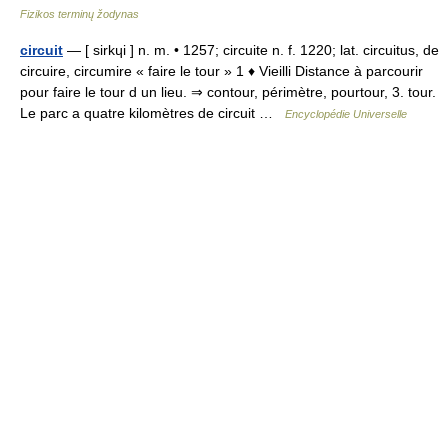
Fizikos terminų žodynas
circuit
— [ sirkɥi ] n. m. • 1257; circuite n. f. 1220; lat. circuitus, de
circuire, circumire « faire le tour » 1 ♦ Vieilli Distance à parcourir
pour faire le tour d un lieu. ⇒ contour, périmètre, pourtour, 3. tour.
Le parc a quatre kilomètres de circuit …
Encyclopédie Universelle