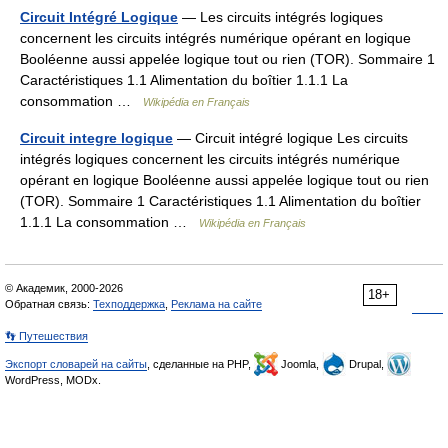
Circuit Intégré Logique
— Les circuits intégrés logiques
concernent les circuits intégrés numérique opérant en logique
Booléenne aussi appelée logique tout ou rien (TOR). Sommaire 1
Caractéristiques 1.1 Alimentation du boîtier 1.1.1 La
consommation …
Wikipédia en Français
Circuit integre logique
— Circuit intégré logique Les circuits
intégrés logiques concernent les circuits intégrés numérique
opérant en logique Booléenne aussi appelée logique tout ou rien
(TOR). Sommaire 1 Caractéristiques 1.1 Alimentation du boîtier
1.1.1 La consommation …
Wikipédia en Français
© Академик, 2000-2026
18+
Обратная связь:
Техподдержка
,
Реклама на сайте
👣 Путешествия
Экспорт словарей на сайты
, сделанные на PHP,
Joomla,
Drupal,
WordPress, MODx.