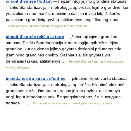
circuit d’entrée flottant
— neįžemintoji įėjimo grandinė statusas
T sritis Standartizacija ir metrologija apibrėžtis Įėjimo grandinė, kuri
yra izoliuota nuo masės, maitinimo šaltinio ir visų kitų iš išorės
pasiekiamų grandinių gnybtų. atitikmenys: angl. floating input… …
Penkiakalbis aiškinamasis metrologijos terminų žodynas
circuit d’entrée relié à la terre
— įžemintoji įėjimo grandinė
statusas T sritis Standartizacija ir metrologija apibrėžtis Įėjimo
grandinė, kurios vienas įėjimo gnybtas tiesiogiai prijungtas prie
įžeminimo grandinės gnybto. Dažniausiai šis gnybtas yra
bendrasis taškas. atitikmenys …
Penkiakalbis aiškinamasis metrologijos
terminų žodynas
impédance du circuit d’entrée
— pilnutinė įėjimo varža statusas
T sritis Standartizacija ir metrologija apibrėžtis Pilnutinė elektrinė
grandinės varža, išmatuota tarp jos įėjimo gnybtų. atitikmenys:
angl. input impedance vok. Eingangsimpedanz, f rus. входное
полное… …
Penkiakalbis aiškinamasis metrologijos terminų žodynas