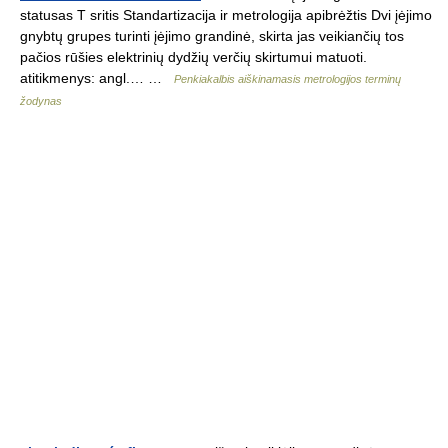
statusas T sritis Standartizacija ir metrologija apibrėžtis Dvi įėjimo
gnybtų grupes turinti įėjimo grandinė, skirta jas veikiančių tos
pačios rūšies elektrinių dydžių verčių skirtumui matuoti.
atitikmenys: angl.… …
Penkiakalbis aiškinamasis metrologijos terminų
žodynas