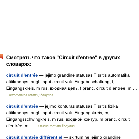
Смотреть что такое "Circuit d’entree" в других
словарях:
circuit d'entrée
— įėjimo grandinė statusas T sritis automatika
atitikmenys: angl. input circuit vok. Eingabeschaltung, f;
Eingangskreis, m rus. входная цепь, f pranc. circuit d entrée, m …
Automatikos terminų žodynas
circuit d’entrée
— įėjimo kontūras statusas T sritis fizika
atitikmenys: angl. input circuit vok. Eingangskreis, m;
Eingangsschwingkreis, m rus. входной контур, m pranc. circuit
d’entrée, m …
Fizikos terminų žodynas
circuit d’entrée différentiel
— skirtuminė įėjimo grandinė