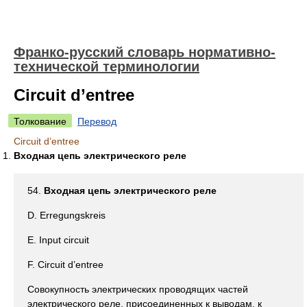
Франко-русский словарь нормативно-
технической терминологии
Circuit d’entree
Толкование
Перевод
Circuit d’entree
Входная цепь электрического реле
54.
Входная цепь электрического реле
D. Erregungskreis
E. Input circuit
F. Circuit d’entree
Совокупность электрических проводящих частей
электрического реле, присоединенных к выводам, к